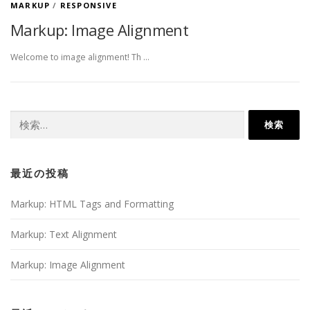
MARKUP
/
RESPONSIVE
Markup: Image Alignment
Welcome to image alignment! Th …
検
索:
最近の投稿
Markup: HTML Tags and Formatting
Markup: Text Alignment
Markup: Image Alignment