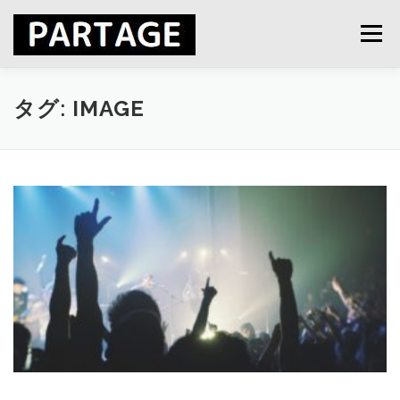
コ
ン
メニュー
テ
ン
ツ
へ
会社概要
サービス紹介
採用
お問い合わせ
タグ:
IMAGE
ス
キ
ッ
プ